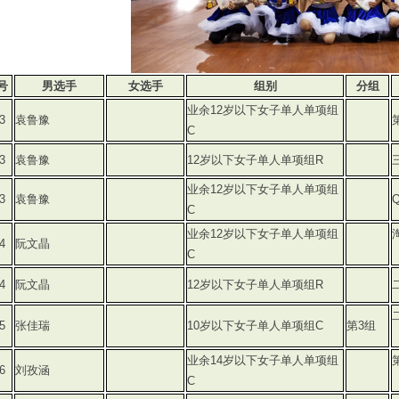
号
男选手
女选手
组别
分组
业余12岁以下女子单人单项组
3
袁鲁豫
C
3
袁鲁豫
12岁以下女子单人单项组R
业余12岁以下女子单人单项组
3
袁鲁豫
C
业余12岁以下女子单人单项组
4
阮文
晶
C
4
阮文晶
12岁以下女子单人单项组R
5
张佳瑞
10岁以下女子单人单项组C
第3组
业余14岁以下女子单人单项组
6
刘孜涵
C