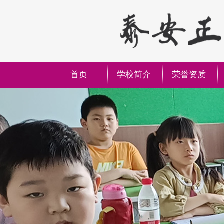
首页
学校简介
荣誉资质
学员合影