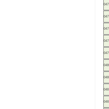
047
047
047
047
047
048
048
048
048