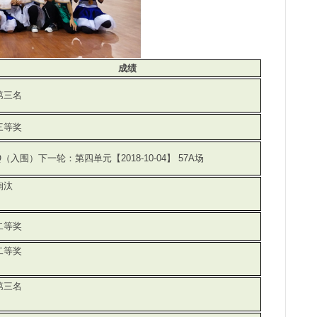
成绩
第三名
三等奖
Q（入围）下一轮：第四单元【2018-10-04】 57A场
淘汰
二等奖
二等
奖
第三名